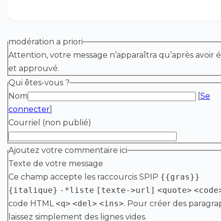
modération a priori
Attention, votre message n’apparaîtra qu’après avoir é
et approuvé.
Qui êtes-vous ?
Nom
[
Se
connecter
]
Courriel (non publié)
Ajoutez votre commentaire ici
Texte de votre message
Ce champ accepte les raccourcis SPIP
{{gras}}
{italique}
-*liste
[texte->url]
<quote>
<code
code HTML
<q>
<del>
<ins>
. Pour créer des paragra
laissez simplement des lignes vides.