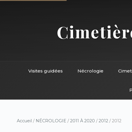
Cimetière
Visites guidées
Nécrologie
Cimet
P
Accueil
/
NÉCROLOGIE
/
2011 À 2020
/
2012
/ 2012