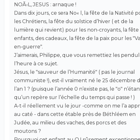
NOÃ‹L, JESUS : arnaque !
Dans dix jours, ce sera No« l, la fête de la Nativité 
les Chrétiens, la fête du solstice d’hiver ( et de la
lumière qui revient) pour les non-croyants, la fête
enfants, des cadeaux, la fête de la paix pour les "Va
en-guerre".
J’aimerais, Philippe, que vous remettiez les pendul
l’heure à ce sujet.
Jésus, le "sauveur de l’Humanité" ( pas le journal
communiste !), est-il vraiment né le 25 décembre 
l’an 1 ? (puisque l’année 0 n’existe pas, le "o" n’étan
qu’un repère sur l’échelle du temps qui passe ! )
A-t-il réellement vu le jour -comme on me l’a appr
au caté - dans cette étable près de Béthléem en
Judée, au milieu des vaches, des porcs et des
moutons ?
Pourquoi cet enfant au Q.I sûrement exceptionne