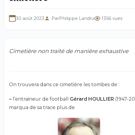
30 août 2023
Par
Philippe Landru
1356 vues
Cimetière non traité de manière exhaustive
On trouvera dans ce cimetière les tombes de :
–
l’entraineur de football
Gérard HOULLIER
(1947-202
marqua de sa trace plus de