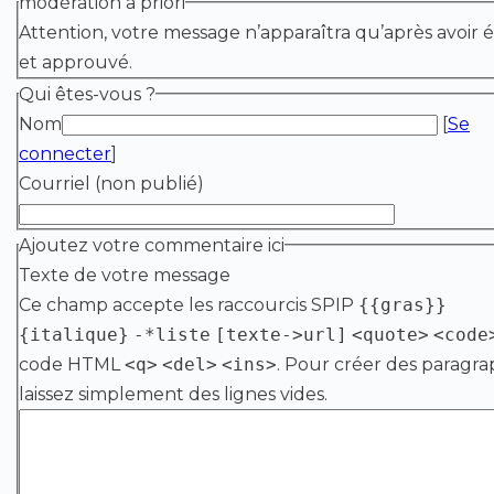
modération a priori
Attention, votre message n’apparaîtra qu’après avoir é
et approuvé.
Qui êtes-vous ?
Nom
[
Se
connecter
]
Courriel (non publié)
Ajoutez votre commentaire ici
Texte de votre message
Ce champ accepte les raccourcis SPIP
{{gras}}
{italique}
-*liste
[texte->url]
<quote>
<code
code HTML
<q>
<del>
<ins>
. Pour créer des paragra
laissez simplement des lignes vides.