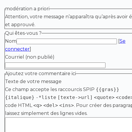
modération a priori
Attention, votre message n’apparaîtra qu’après avoir é
et approuvé.
Qui êtes-vous ?
Nom
[
Se
connecter
]
Courriel (non publié)
Ajoutez votre commentaire ici
Texte de votre message
Ce champ accepte les raccourcis SPIP
{{gras}}
{italique}
-*liste
[texte->url]
<quote>
<code
code HTML
<q>
<del>
<ins>
. Pour créer des paragra
laissez simplement des lignes vides.