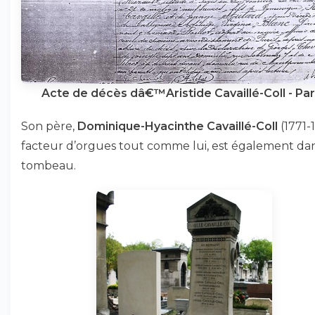
Acte de décès dâ€™Aristide Cavaillé-Coll - Pari
Son père,
Dominique-Hyacinthe Cavaillé-Coll
(1771-
facteur d’orgues tout comme lui, est également da
tombeau.