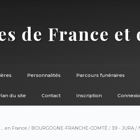
s de France et 
ières
Personnalités
Parcours funéraires
lan du site
Contact
Inscription
Connexi
/
... en France
/
BOURGOGNE-FRANCHE-COMTÉ
/
39 - JURA
/ 