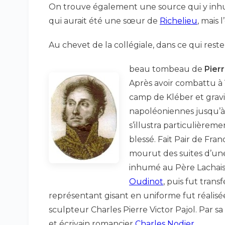
On trouve également une source qui y inhum
qui aurait été une sœur de
Richelieu
, mais
Au chevet de la collégiale, dans ce qui reste 
beau tombeau de
Pier
Après avoir combattu à 
camp de Kléber et gravit
napoléoniennes jusqu’à 
s’illustra particulièreme
blessé. Fait Pair de Fra
mourut des suites d’une 
inhumé au Père Lachais
Oudinot
, puis fut trans
représentant gisant en uniforme fut réalisée
sculpteur Charles Pierre Victor Pajol. Par sa
et écrivain romancier
Charles Nodier
.