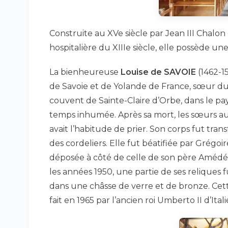
Construite au XVe siècle par Jean III Chalo
hospitalière du XIIIe siècle, elle possède un
La bienheureuse
Louise de SAVOIE
(1462-1
de Savoie et de Yolande de France, sœur du r
couvent de Sainte-Claire d’Orbe, dans le pa
temps inhumée. Après sa mort, les sœurs aur
avait l’habitude de prier. Son corps fut tran
des cordeliers. Elle fut béatifiée par Grégoi
déposée à côté de celle de son père Amédée,
les années 1950, une partie de ses reliques
dans une châsse de verre et de bronze. Cet
fait en 1965 par l’ancien roi Umberto II d’Ita