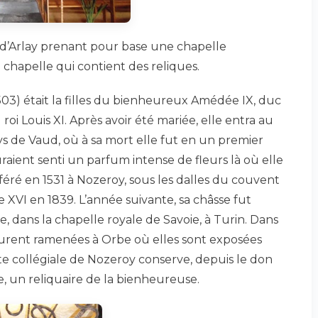
n d’Arlay prenant pour base une chapelle
e chapelle qui contient des reliques.
503) était la filles du bienheureux Amédée IX, duc
oi Louis XI. Après avoir été mariée, elle entra au
ys de Vaud, où à sa mort elle fut en un premier
aient senti un parfum intense de fleurs là où elle
sféré en 1531 à Nozeroy, sous les dalles du couvent
re XVI en 1839. L’année suivante, sa châsse fut
 dans la chapelle royale de Savoie, à Turin. Dans
 furent ramenées à Orbe où elles sont exposées
te collégiale de Nozeroy conserve, depuis le don
lie, un reliquaire de la bienheureuse.