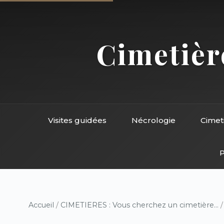
Cimetière
Visites guidées
Nécrologie
Cimet
P
Accueil
/
CIMETIERES : Vous cherchez un cimetière...