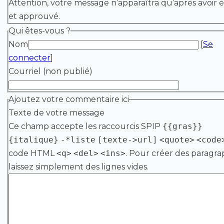
Attention, votre message n’apparaîtra qu’après avoir é
et approuvé.
Qui êtes-vous ?
Nom
[
Se
connecter
]
Courriel (non publié)
Ajoutez votre commentaire ici
Texte de votre message
Ce champ accepte les raccourcis SPIP
{{gras}}
{italique}
-*liste
[texte->url]
<quote>
<code
code HTML
<q>
<del>
<ins>
. Pour créer des paragra
laissez simplement des lignes vides.