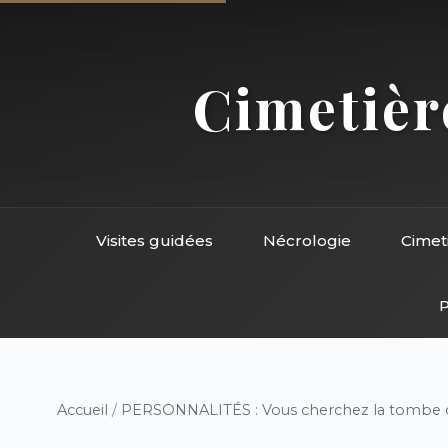
Cimetière
Visites guidées
Nécrologie
Cimet
P
Accueil
/
PERSONNALITÉS : Vous cherchez la tombe d