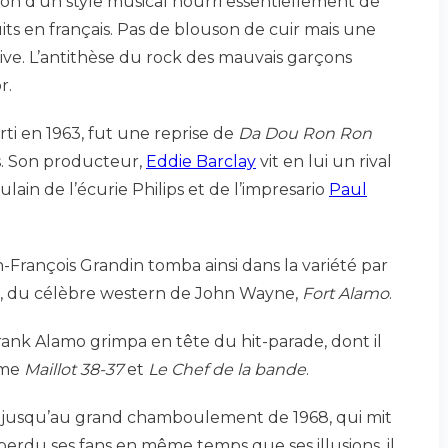
sion d’un style musical nourri essentiellement de
its en français. Pas de blouson de cuir mais une
ive. L’antithèse du rock des mauvais garçons
r.
rti en 1963, fut une reprise de
Da Dou Ron Ron
s. Son producteur,
Eddie Barclay
vit en lui un rival
oulain de l’écurie Philips et de l’impresario
Paul
n-François Grandin tomba ainsi dans la variété par
mo, du célèbre western de John Wayne,
Fort Alamo
.
Frank Alamo grimpa en tête du hit-parade, dont il
mme
Maillot 38-37
et
Le Chef de la bande
.
 jusqu’au grand chamboulement de 1968, qui mit
 perdu ses fans en même temps que ses illusions, il