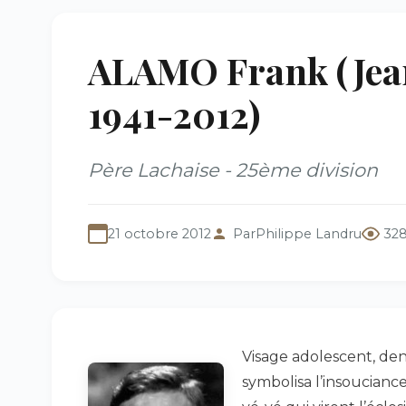
ALAMO Frank (Jean
1941-2012)
Père Lachaise - 25ème division
21 octobre 2012
Par
Philippe Landru
328
Visage adolescent, den
symbolisa l’insouciance