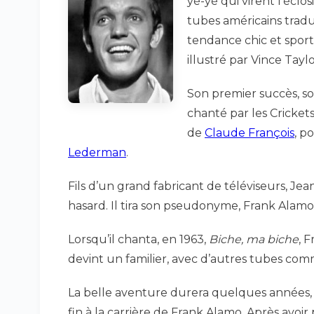
yé-yé qui virent l’éclo
tubes américains tradu
tendance chic et sport
illustré par Vince Taylo
Son premier succès, so
chanté par les Cricket
de
Claude François
, p
Lederman
.
Fils d’un grand fabricant de téléviseurs, Jea
hasard. Il tira son pseudonyme, Frank Ala
Lorsqu’il chanta, en 1963,
Biche, ma biche
, 
devint un familier, avec d’autres tubes co
La belle aventure durera quelques années,
fin à la carrière de Frank Alamo. Après avoir