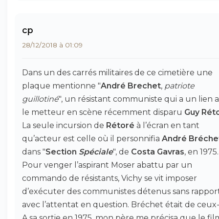
cp
28/12/2018 à 01:09
Dans un des carrés militaires de ce cimetière une
plaque mentionne "
André Brechet
,
patriote
guillotiné
", un résistant communiste qui a un lien 
le metteur en scène récemment disparu
Guy Rét
La seule incursion de
Rétoré
à l’écran en tant
qu’acteur est celle où il personnifia
André Bréche
dans "
Section
Spéciale
", de
Costa Gavras
, en 1975.
Pour venger l’aspirant Moser abattu par un
commando de résistants, Vichy se vit imposer
d’exécuter des communistes détenus sans rappor
avec l’attentat en question. Bréchet était de ceux-
A sa sortie en 1975, mon père me précisa que le fil