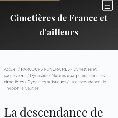
Cimetières de France et
d'ailleurs
Accueil
/
PARCOURS FUNÉRAIRES
/
Dynasties et
successions
/
Dynasties célèbres éparpillées dans les
cimetières
/
Dynasties artistiques
/ La descendance de
Théophile Gautier
La descendance de