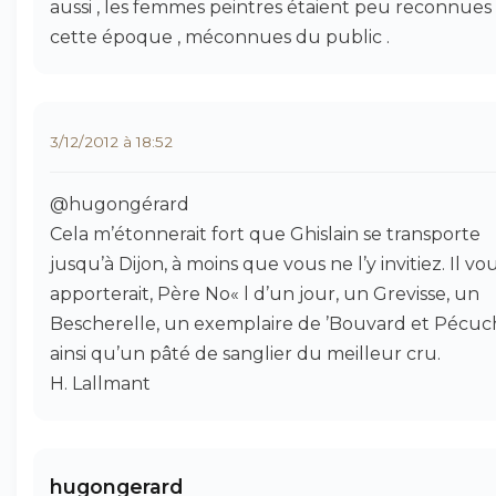
aussi , les femmes peintres étaient peu reconnues
cette époque , méconnues du public .
3/12/2012 à 18:52
@hugongérard
Cela m’étonnerait fort que Ghislain se transporte
jusqu’à Dijon, à moins que vous ne l’y invitiez. Il vo
apporterait, Père No« l d’un jour, un Grevisse, un
Bescherelle, un exemplaire de ’Bouvard et Pécuc
ainsi qu’un pâté de sanglier du meilleur cru.
H. Lallmant
hugongerard