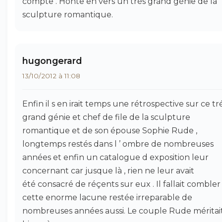
compte . Honte en vers un trés grand génie de la
sculpture romantique.
hugongerard
13/10/2012 à 11:08
Enfin il s en irait temps une rétrospective sur ce tr
grand génie et chef de file de la sculpture
romantique et de son épouse Sophie Rude ,
longtemps restés dans l ’ ombre de nombreuses
années et enfin un catalogue d exposition leur
concernant car jusque là , rien ne leur avait
été consacré de réçents sur eux . Il fallait combler
cette enorme lacune restée irreparable de
nombreuses années aussi. Le couple Rude méritai