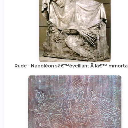
Rude - Napoléon sâ€™éveillant Ã lâ€™immortal