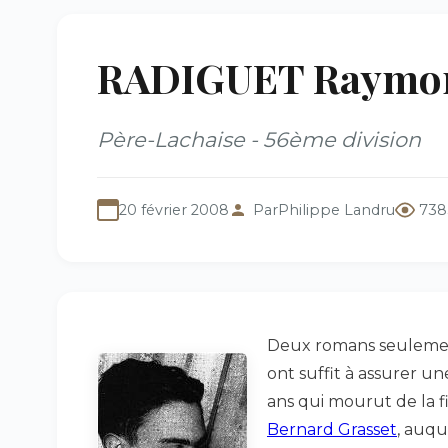
RADIGUET Raymond
Père-Lachaise - 56ème division
20 février 2008
Par
Philippe Landru
738
Deux romans seuleme
ont suffit à assurer un
ans qui mourut de la f
Bernard Grasset
, auq