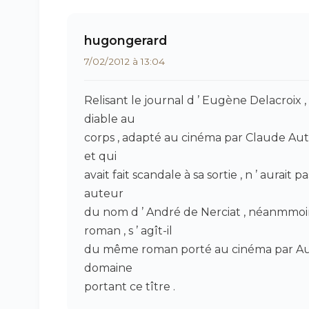
hugongerard
7/02/2012 à 13:04
Relisant le journal d ’ Eugène Delacroix ,
diable au
corps , adapté au cinéma par Claude Auta
et qui
avait fait scandale à sa sortie , n ’ aurai
auteur
du nom d ’ André de Nerciat , néanmmoins
roman , s ’ agît-il
du même roman porté au cinéma par Autant
domaine
portant ce tître .