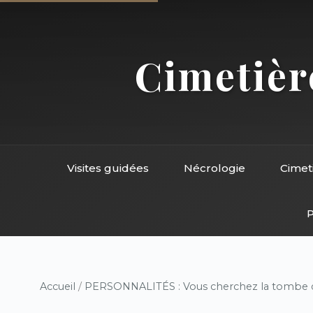
Cimetière
Visites guidées
Nécrologie
Cimet
P
Accueil
/
PERSONNALITÉS : Vous cherchez la tombe d