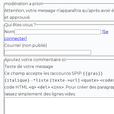
modération a priori
Attention, votre message n’apparaîtra qu’après avoir é
et approuvé.
Qui êtes-vous ?
Nom
[
Se
connecter
]
Courriel (non publié)
Ajoutez votre commentaire ici
Texte de votre message
Ce champ accepte les raccourcis SPIP
{{gras}}
{italique}
-*liste
[texte->url]
<quote>
<code
code HTML
<q>
<del>
<ins>
. Pour créer des paragra
laissez simplement des lignes vides.