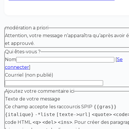
modération a priori
Attention, votre message n’apparaîtra qu’après avoir é
et approuvé.
Qui êtes-vous ?
Nom
[
Se
connecter
]
Courriel (non publié)
Ajoutez votre commentaire ici
Texte de votre message
Ce champ accepte les raccourcis SPIP
{{gras}}
{italique}
-*liste
[texte->url]
<quote>
<code
code HTML
<q>
<del>
<ins>
. Pour créer des paragra