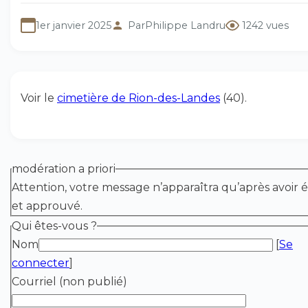
1er janvier 2025
Par
Philippe Landru
1242 vues
Voir le
cimetière de Rion-des-Landes
(40).
modération a priori
Attention, votre message n’apparaîtra qu’après avoir é
et approuvé.
Qui êtes-vous ?
Nom
[
Se
connecter
]
Courriel (non publié)