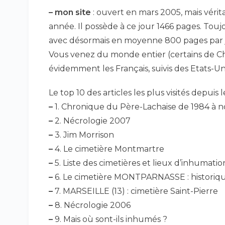
–
mon site
: ouvert en mars 2005, mais vé
année. Il possède à ce jour 1466 pages. Touj
avec désormais en moyenne 800 pages par 
Vous venez du monde entier (certains de Chi
évidemment les Français, suivis des Etats-Un
Le top 10 des articles les plus visités depuis 
–
1. Chronique du Père-Lachaise de 1984 à n
–
2. Nécrologie 2007
–
3. Jim Morrison
–
4. Le cimetière Montmartre
–
5. Liste des cimetières et lieux d’inhumation
–
6. Le cimetière MONTPARNASSE : historiqu
–
7. MARSEILLE (13) : cimetière Saint-Pierre
–
8. Nécrologie 2006
–
9. Mais où sont-ils inhumés ?