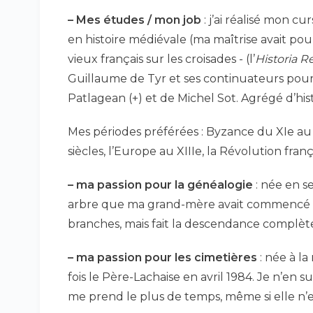
–
Mes études / mon job
: j’ai réalisé mon cur
en histoire médiévale (ma maîtrise avait po
vieux français sur les croisades - (l’
Historia R
Guillaume de Tyr et ses continuateurs pour l
Patlagean (+) et de Michel Sot. Agrégé d’hist
Mes périodes préférées : Byzance du XIe au
siècles, l’Europe au XIIIe, la Révolution franç
–
ma passion pour la généalogie
: née en se
arbre que ma grand-mère avait commencé en
branches, mais fait la descendance complèt
–
ma passion pour les cimetières
: née à l
fois le Père-Lachaise en avril 1984. Je n’en su
me prend le plus de temps, même si elle n’e