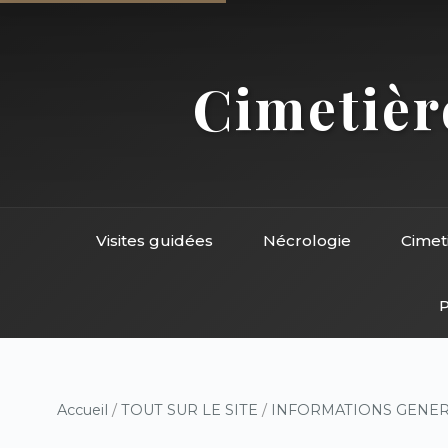
Cimetière
Visites guidées
Nécrologie
Cimet
P
Accueil
/
TOUT SUR LE SITE
/
INFORMATIONS GENE