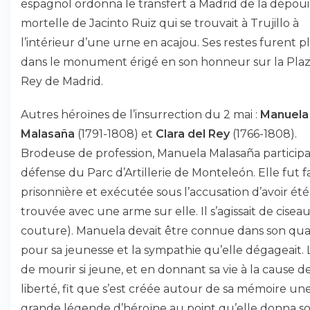
espagnol ordonna le transfert à Madrid de la dépoui
mortelle de Jacinto Ruiz qui se trouvait à Trujillo à
l’intérieur d’une urne en acajou. Ses restes furent p
dans le monument érigé en son honneur sur la Plaz
Rey de Madrid.
Autres héroïnes de l’insurrection du 2 mai :
Manuela
Malasaña
(1791-1808) et
Clara del Rey
(1766-1808).
Brodeuse de profession, Manuela Malasaña participa 
défense du Parc d’Artillerie de Monteleón. Elle fut f
prisonnière et exécutée sous l’accusation d’avoir été
trouvée avec une arme sur elle. Il s’agissait de cisea
couture). Manuela devait être connue dans son qua
pour sa jeunesse et la sympathie qu’elle dégageait. L
de mourir si jeune, et en donnant sa vie à la cause de
liberté, fit que s’est créée autour de sa mémoire un
grande légende d’héroïne au point qu’elle donna s