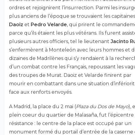
ordres et rejoignirent l’insurrection. Parmi les insurg
plus anciens de l’époque se trouvaient les capitaine
Daoiz
et
Pedro Velarde
, qui prirent le commandem
parce qu’ils étaient les plus vétérans. Ils furent assis
plusieurs autres officiers, tel le lieutenant
Jacinto R
s’enfermèrent à Monteleón avec leurs hommes et d
dizaines de Madrilènes qui s’y rendaient à la recher
d’un combat contre les Français, repoussant les vag
des troupes de Murat. Daoiz et Velarde finirent par
mourir en combattant dans une situation d’infériori
face aux renforts envoyés.
A Madrid, la place du 2 mai (
Plaza du Dos de Mayo
), 
plein coeur du quartier de Malasaña, fut l’épicentre 
résistance : le centre de la place est occupé par un
monument formé du portail d’entrée de la caserne