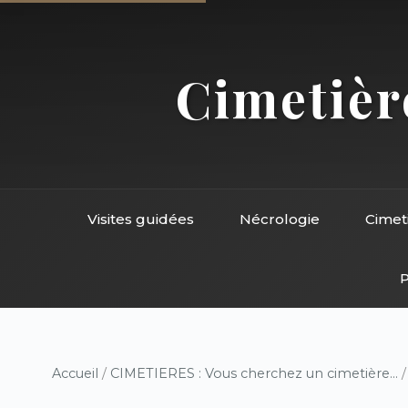
Cimetière
Visites guidées
Nécrologie
Cimet
P
Accueil
/
CIMETIERES : Vous cherchez un cimetière...