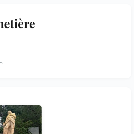
etière
es