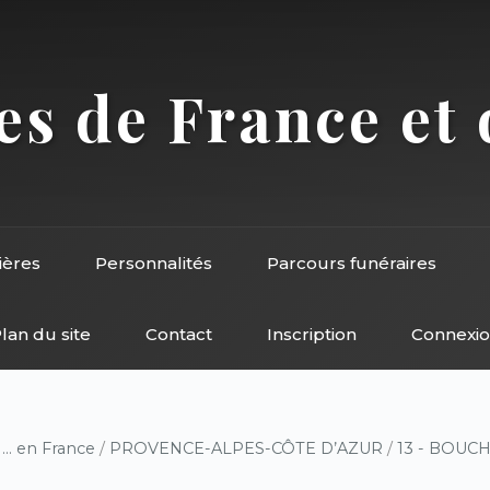
s de France et 
ières
Personnalités
Parcours funéraires
lan du site
Contact
Inscription
Connexi
/
... en France
/
PROVENCE-ALPES-CÔTE D’AZUR
/
13 - BOUC