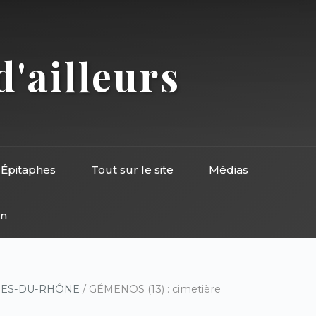
d'ailleurs
Épitaphes
Tout sur le site
Médias
on
HES-DU-RHÔNE
/ GÉMENOS (13) : cimetière