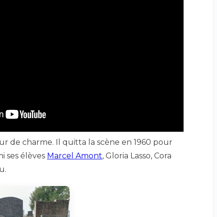
eur de charme. Il quitta la scène en 1960 pour
i ses élèves
Marcel Amont
, Gloria Lasso, Cora
u.