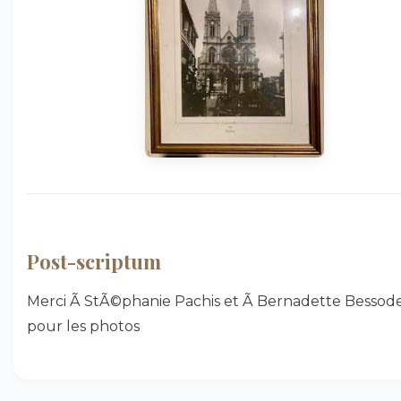
Post-scriptum
Merci Ã StÃ©phanie Pachis et Ã Bernadette Bessod
pour les photos