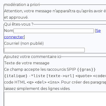
modération a priori
Attention, votre message n’apparaîtra qu’après avoir é
et approuvé.
Qui êtes-vous ?
Nom
[
Se
connecter
]
Courriel (non publié)
Ajoutez votre commentaire ici
Texte de votre message
Ce champ accepte les raccourcis SPIP
{{gras}}
{italique}
-*liste
[texte->url]
<quote>
<code
code HTML
<q>
<del>
<ins>
. Pour créer des paragra
laissez simplement des lignes vides.