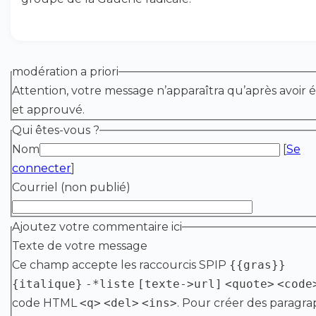
modération a priori
Attention, votre message n’apparaîtra qu’après avoir é
et approuvé.
Qui êtes-vous ?
Nom
[
Se
connecter
]
Courriel (non publié)
Ajoutez votre commentaire ici
Texte de votre message
Ce champ accepte les raccourcis SPIP
{{gras}}
{italique}
-*liste
[texte->url]
<quote>
<code
code HTML
<q>
<del>
<ins>
. Pour créer des paragra