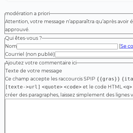
modération a priori
Attention, votre message n’apparaîtra qu’après avoir é
approuvé.
Qui êtes-vous ?
Nom
[
Se c
Courriel (non publié)
Ajoutez votre commentaire ici
Texte de votre message
Ce champ accepte les raccourcis SPIP
{{gras}}
{it
[texte->url]
<quote>
<code>
et le code HTML
<q>
créer des paragraphes, laissez simplement des lignes v