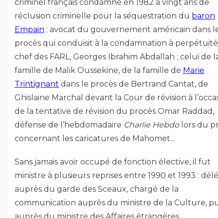
criminel français condamné en 1982 à vingt ans de
réclusion criminelle pour la séquestration du
baron
Empain
; avocat du gouvernement américain dans l
procès qui conduisit à la condamnation à perpétuit
chef des FARL, Georges Ibrahim Abdallah ; celui de l
famille de Malik Oussekine, de la famille de
Marie
Trintignant
dans le procès de Bertrand Cantat, de
Ghislaine Marchal devant la Cour de révision à l’occa
de la tentative de révision du procès Omar Raddad,
défense de l’hebdomadaire
Charlie Hebdo
lors du p
concernant les caricatures de Mahomet...
Sans jamais avoir occupé de fonction élective, il fut
ministre à plusieurs reprises entre 1990 et 1993 : dé
auprès du garde des Sceaux, chargé de la
communication auprès du ministre de la Culture, pu
auprès du ministre des Affaires étrangères.