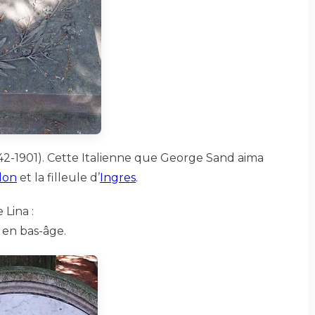
42-1901). Cette Italienne que George Sand aima
don
et la filleule d’
Ingres
.
 Lina :
 en bas-âge.