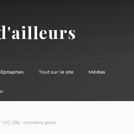
d'ailleurs
Épitaphes
Tout sur le site
Médias
on
IC (36) : cimetière privé