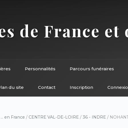
s de France et 
ières
Personnalités
Parcours funéraires
lan du site
Contact
Inscription
Connexi
/
... en France
/
CENTRE VAL-DE-LOIRE
/
36 - INDRE
/ NOHANT-V