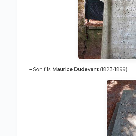
–
Son fils,
Maurice Dudevant
(1823-1899).