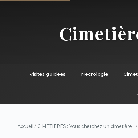
Cimetière
Visites guidées
Nécrologie
Cimet
P
Accueil
/
CIMETIERES : Vous cherchez un cimetière...