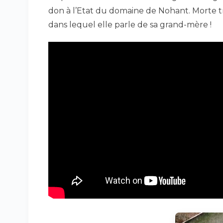
don à l’Etat du domaine de Nohant. Morte t
dans lequel elle parle de sa grand-mère !