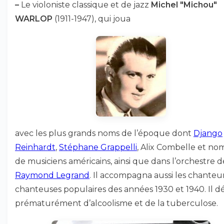
–
Le violoniste classique et de jazz
Michel "Michou"
WARLOP
(1911-1947), qui joua
avec les plus grands noms de l’époque dont
Django
Reinhardt
,
Stéphane Grappelli
, Alix Combelle et no
de musiciens américains, ainsi que dans l’orchestre d
Raymond Legrand
. Il accompagna aussi les chanteu
chanteuses populaires des années 1930 et 1940. Il 
prématurément d’alcoolisme et de la tuberculose.