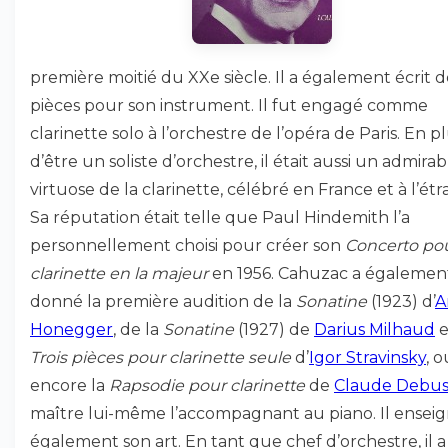
première moitié du XXe siècle. Il a également écrit d
pièces pour son instrument. Il fut engagé comme
clarinette solo à l’orchestre de l’opéra de Paris. En p
d’être un soliste d’orchestre, il était aussi un admirab
virtuose de la clarinette, célébré en France et à l’étr
Sa réputation était telle que Paul Hindemith l’a
personnellement choisi pour créer son
Concerto po
clarinette en la majeur
en 1956. Cahuzac a égalemen
donné la première audition de la
Sonatine
(1923) d’
A
Honegger
, de la
Sonatine
(1927) de
Darius Milhaud
e
Trois pièces pour clarinette seule
d’
Igor Stravinsky
, o
encore la
Rapsodie pour clarinette
de
Claude Debus
maître lui-même l’accompagnant au piano. Il ensei
également son art. En tant que chef d’orchestre, il a