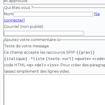
et approuvé.
Qui êtes-vous ?
Nom
[
Se
connecter
]
Courriel (non publié)
Ajoutez votre commentaire ici
Texte de votre message
Ce champ accepte les raccourcis SPIP
{{gras}}
{italique}
-*liste
[texte->url]
<quote>
<code
code HTML
<q>
<del>
<ins>
. Pour créer des paragra
laissez simplement des lignes vides.