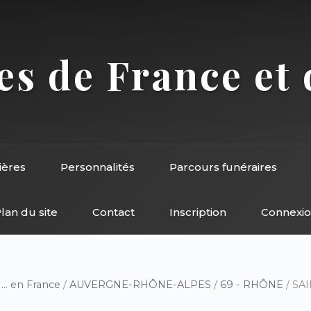
s de France et 
ières
Personnalités
Parcours funéraires
lan du site
Contact
Inscription
Connexi
/
... en France
/
AUVERGNE-RHÔNE-ALPES
/
69 - RHÔNE
/ SAI