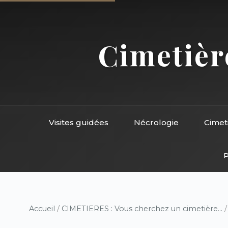
Cimetière
Visites guidées
Nécrologie
Cimet
P
Accueil
/
CIMETIERES : Vous cherchez un cimetière...