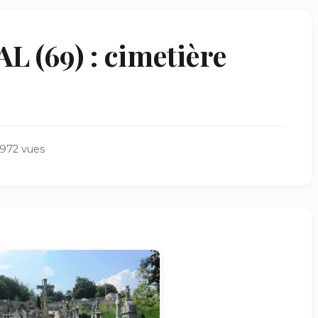
 (69) : cimetière
972 vues