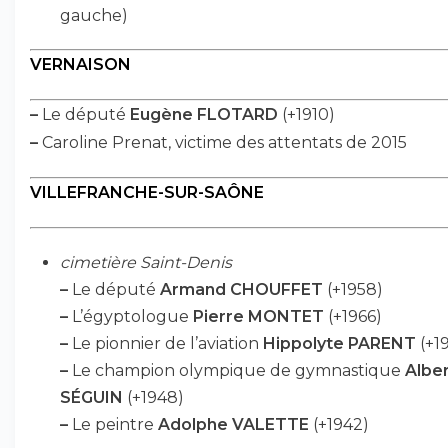
gauche)
VERNAISON
–
Le député
Eugène FLOTARD
(+1910)
–
Caroline Prenat, victime des attentats de 2015
VILLEFRANCHE-SUR-SAÔNE
cimetière Saint-Denis
–
Le député
Armand CHOUFFET
(+1958)
–
L’égyptologue
Pierre MONTET
(+1966)
–
Le pionnier de l’aviation
Hippolyte PARENT
(+1
–
Le champion olympique de gymnastique
Albe
SÉGUIN
(+1948)
–
Le peintre
Adolphe VALETTE
(+1942)