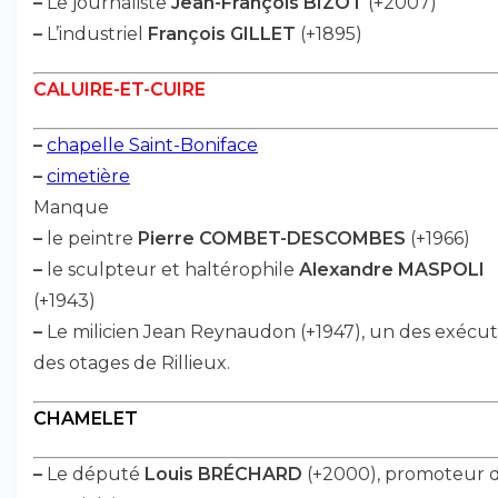
–
Le journaliste
Jean-François BIZOT
(+2007)
–
L’industriel
François GILLET
(+1895)
CALUIRE-ET-CUIRE
–
chapelle Saint-Boniface
–
cimetière
Manque
–
le peintre
Pierre COMBET-DESCOMBES
(+1966)
–
le sculpteur et haltérophile
Alexandre MASPOLI
(+1943)
–
Le milicien Jean Reynaudon (+1947), un des exécu
des otages de Rillieux.
CHAMELET
–
Le député
Louis BRÉCHARD
(+2000), promoteur 