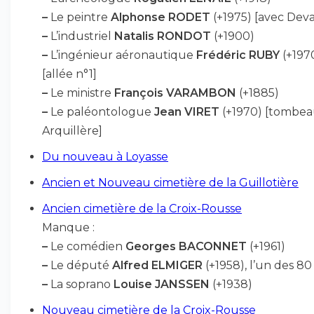
–
Le peintre
Alphonse RODET
(+1975) [avec Dev
–
L’industriel
Natalis RONDOT
(+1900)
–
L’ingénieur aéronautique
Frédéric RUBY
(+197
[allée n°1]
–
Le ministre
François VARAMBON
(+1885)
–
Le paléontologue
Jean VIRET
(+1970) [tombe
Arquillère]
Du nouveau à Loyasse
Ancien et Nouveau cimetière de la Guillotière
Ancien cimetière de la Croix-Rousse
Manque :
–
Le comédien
Georges BACONNET
(+1961)
–
Le député
Alfred ELMIGER
(+1958), l’un des 80
–
La soprano
Louise JANSSEN
(+1938)
Nouveau cimetière de la Croix-Rousse