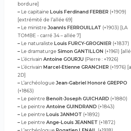
bordure]
–
Le capitaine
Louis Ferdinand FERBER
(+1909)
[extrémité de l’allée 69]
–
Le ministre
JoannIs FERROUILLAT
(+1903) [LA
TOMBE - carré 34 – allée 7]
–
Le naturaliste
Louis FURCY-GROGNIER
(+1837)
–
Le dramaturge
Simon GANTILLON
(+1961) [allé
–
L’écrivain
Antoine GOURJU
(Pierre : +1926)
–
L’écrivain
Marcel-Etienne GRANCHER
(+1976) [
2D]
–
L’archéologue
Jean-Gabriel Honoré GREPPO
(+1863)
–
Le peintre
Benoît-Joseph GUICHARD
(+1880)
–
Le peintre
Antoine GUINDRAND
(+1843)
–
Le peintre
Louis JANMOT
(+1892)
–
Le peintre
Ange-Louis JEANNET
(+1872)
–
L’archéologue
Rogatien LENAIL
(+1918)