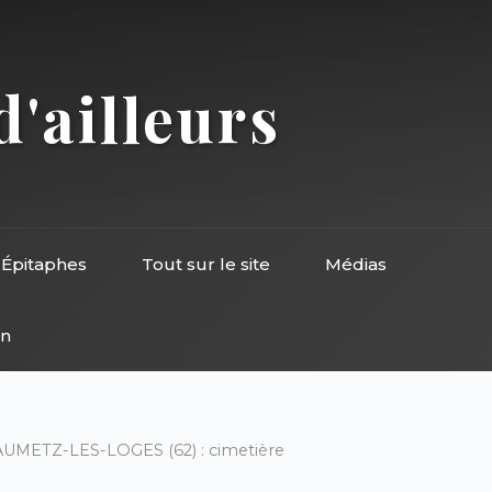
d'ailleurs
Épitaphes
Tout sur le site
Médias
on
UMETZ-LES-LOGES (62) : cimetière