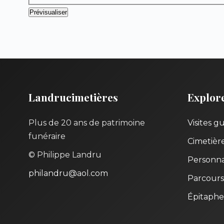
Landrucimetières
Explor
Plus de 20 ans de patrimoine
Visites g
funéraire
Cimetièr
© Philippe Landru
Personna
philandru@aol.com
Parcours
Épitaphe