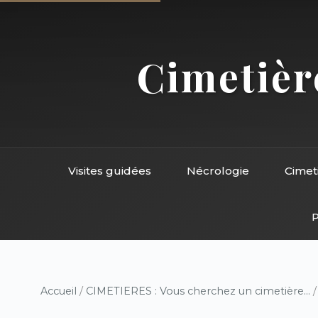
Cimetière
Visites guidées
Nécrologie
Cimet
P
Accueil
/
CIMETIERES : Vous cherchez un cimetière...