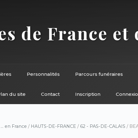
s de France et 
ières
Personnalités
Parcours funéraires
lan du site
Contact
Inscription
Connexi
/
... en France
/
HAUTS-DE-FRANCE
/
62 - PAS-DE-CALAIS
/ BEA