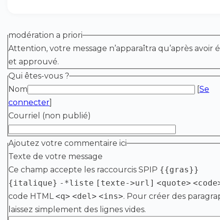
modération a priori
Attention, votre message n’apparaîtra qu’après avoir é
et approuvé.
Qui êtes-vous ?
Nom
[
Se
connecter
]
Courriel (non publié)
Ajoutez votre commentaire ici
Texte de votre message
Ce champ accepte les raccourcis SPIP
{{gras}}
{italique}
-*liste
[texte->url]
<quote>
<code
code HTML
<q>
<del>
<ins>
. Pour créer des paragra
laissez simplement des lignes vides.