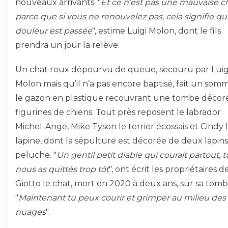
nouveaux arrivants. "
Et ce n’est pas une mauvaise c
parce que si vous ne renouvelez pas, cela signifie qu
douleur est passée
", estime Luigi Molon, dont le fils
prendra un jour la relève.
Un chat roux dépourvu de queue, secouru par Luig
Molon mais qu’il n’a pas encore baptisé, fait un som
le gazon en plastique recouvrant une tombe décor
figurines de chiens. Tout près reposent le labrador
Michel-Ange, Mike Tyson le terrier écossais et Cindy 
lapine, dont la sépulture est décorée de deux lapin
peluche. "
Un gentil petit diable qui courait partout, t
nous as quittés trop tôt
", ont écrit les propriétaires d
Giotto le chat, mort en 2020 à deux ans, sur sa tomb
"
Maintenant tu peux courir et grimper au milieu des
nuages
".