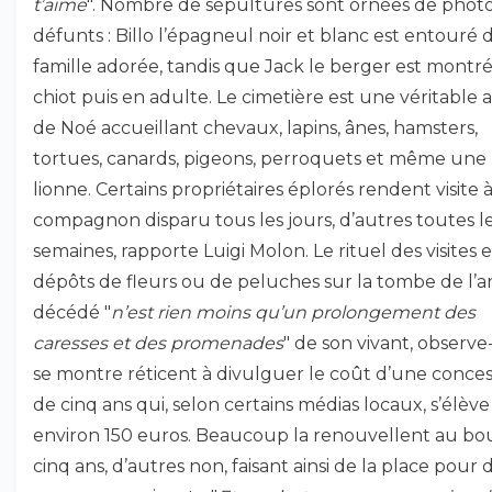
t’aime
". Nombre de sépultures sont ornées de phot
défunts : Billo l’épagneul noir et blanc est entouré 
famille adorée, tandis que Jack le berger est montr
chiot puis en adulte. Le cimetière est une véritable 
de Noé accueillant chevaux, lapins, ânes, hamsters,
tortues, canards, pigeons, perroquets et même une
lionne. Certains propriétaires éplorés rendent visite 
compagnon disparu tous les jours, d’autres toutes l
semaines, rapporte Luigi Molon. Le rituel des visites 
dépôts de fleurs ou de peluches sur la tombe de l’a
décédé "
n’est rien moins qu’un prolongement des
caresses et des promenades
" de son vivant, observe-t-
se montre réticent à divulguer le coût d’une conces
de cinq ans qui, selon certains médias locaux, s’élève
environ 150 euros. Beaucoup la renouvellent au bo
cinq ans, d’autres non, faisant ainsi de la place pour 