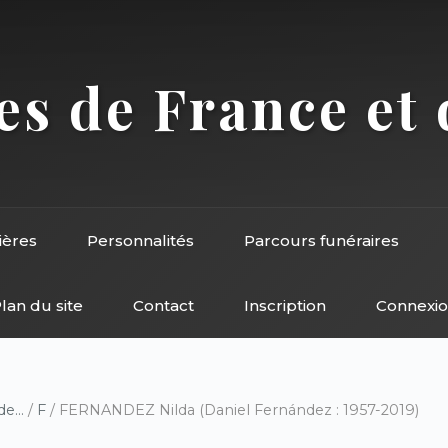
s de France et 
ières
Personnalités
Parcours funéraires
lan du site
Contact
Inscription
Connexi
e...
/
F
/ FERNANDEZ Nilda (Daniel Fernández : 1957-2019)