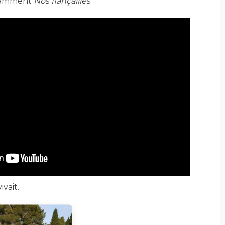
otamment
Nos fiançailles
.
ivait.