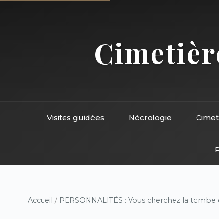
Cimetière
Visites guidées
Nécrologie
Cimet
P
Accueil
/
PERSONNALITÉS : Vous cherchez la tombe d