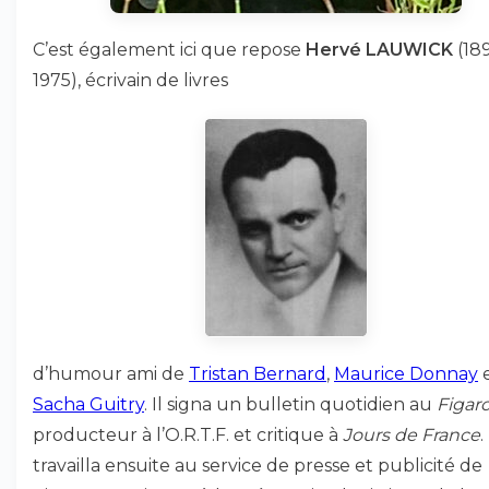
C’est également ici que repose
Hervé LAUWICK
(189
1975), écrivain de livres
d’humour ami de
Tristan Bernard
,
Maurice Donnay
e
Sacha Guitry
. Il signa un bulletin quotidien au
Figar
producteur à l’O.R.T.F. et critique à
Jours de France
.
travailla ensuite au service de presse et publicité de