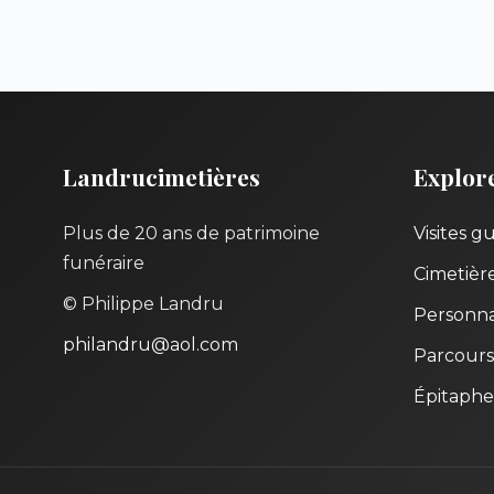
Landrucimetières
Explor
Plus de 20 ans de patrimoine
Visites g
funéraire
Cimetièr
© Philippe Landru
Personna
philandru@aol.com
Parcours
Épitaphe