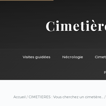
Cimetière
Visites guidées
Nécrologie
Cimet
P
Accueil
/
CIMETIERES : Vous cherchez un cimetière...