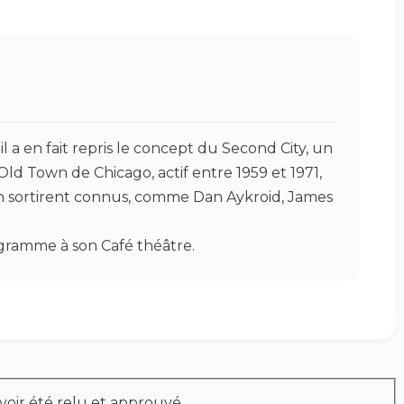
il a en fait repris le concept du Second City, un
Old Town de Chicago, actif entre 1959 et 1971,
n sortirent connus, comme Dan Aykroid, James
gramme à son Café théâtre.
voir été relu et approuvé.