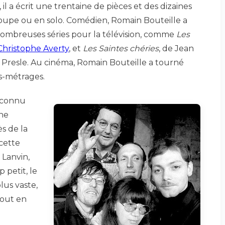
, il a écrit une trentaine de pièces et des dizaines
roupe ou en solo. Comédien, Romain Bouteille a
nombreuses séries pour la télévision, comme
Les
Christophe Averty
, et
Les Saintes chéries
, de Jean
 Presle. Au cinéma, Romain Bouteille a tourné
s-métrages.
inconnu
une
s de la
 cette
 Lanvin,
 petit, le
us vaste,
tout en