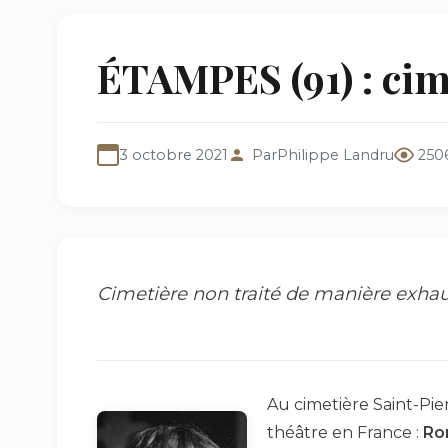
ÉTAMPES (91) : cim
3 octobre 2021
Par
Philippe Landru
250
Cimetière non traité de manière exhau
Au cimetière Saint-Pie
théâtre en France :
Ro