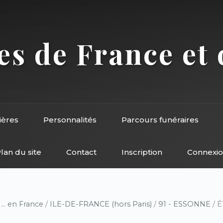
s de France et 
ières
Personnalités
Parcours funéraires
lan du site
Contact
Inscription
Connexi
/
... en France
/
ILE-DE-FRANCE (hors Paris)
/
91 - ESSONNE
/ É