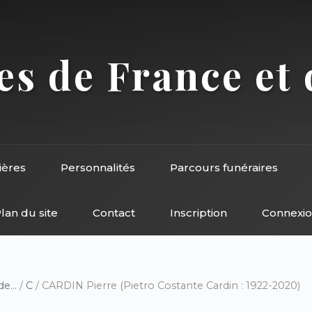
s de France et 
ières
Personnalités
Parcours funéraires
lan du site
Contact
Inscription
Connexi
e...
/
C
/ CARDIN Pierre (Pietro Costante Cardin : 1922-2020)