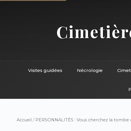
Cimetière
Visites guidées
Nécrologie
Cimet
P
Accueil
/
PERSONNALITÉS : Vous cherchez la tombe d