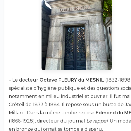
–
Le docteur
Octave FLEURY du MESNIL
(1832-1898)
spécialiste d’hygiène publique et des questions socia
notamment en milieu industriel et ouvrier. Il fut ma
Créteil de 1873 à 1884. Il repose sous un buste de Ja
Millard. Dans la même tombe repose
Edmond du M
(1866-1928), directeur du journal
Le rappel
. Un méda
en bronze qui ornait sa tombe a disparu.