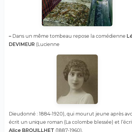
–
Dans un même tombeau repose la comédienne
L
DEVIMEUR
(Lucienne
Dieudonné : 1884-1920), qui mourut jeune après avo
écrit un unique roman (La colombe blessée) et l’écr
Alice BROUILLHET
(1887-1960).