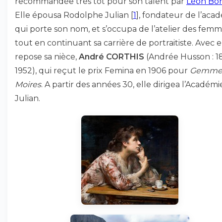
recommandée très tôt pour son talent par
Léon Bo
Elle épousa Rodolphe Julian
[
1
]
, fondateur de l’aca
qui porte son nom, et s’occupa de l’atelier des fem
tout en continuant sa carrière de portraitiste. Avec e
repose sa nièce,
André CORTHIS
(Andrée Husson : 1
1952), qui reçut le prix Femina en 1906 pour
Gemmes
Moires
. A partir des années 30, elle dirigea l’Académi
Julian.