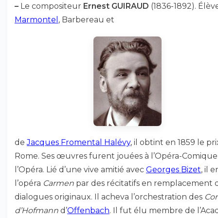
–
Le compositeur
Ernest GUIRAUD
(1836-1892). Élèv
Marmontel
, Barbereau et
de
Jacques Fromental Halévy
, il obtint en 1859 le pr
Rome. Ses œuvres furent jouées à l’Opéra-Comique 
l’Opéra. Lié d’une vive amitié avec
Georges Bizet
, il 
l’opéra
Carmen
par des récitatifs en remplacement 
dialogues originaux. Il acheva l’orchestration des
Con
d’Hofmann
d’
Offenbach
. Il fut élu membre de l’Ac