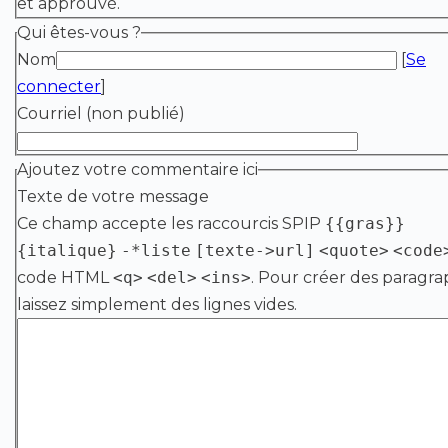
et approuvé.
Qui êtes-vous ?
Nom
[
Se
connecter
]
Courriel (non publié)
Ajoutez votre commentaire ici
Texte de votre message
Ce champ accepte les raccourcis SPIP
{{gras}}
{italique}
-*liste
[texte->url]
<quote>
<code
code HTML
<q>
<del>
<ins>
. Pour créer des paragra
laissez simplement des lignes vides.