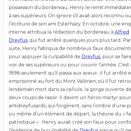
possession du bordereau, Henry le remit immédiat
à ses supérieurs. On ignore s’il avait alors reconnu o
l’écriture de son ami Esterhazy. En octobre, une en
interne attribua la rédaction du bordereau à
Alfred
Dreyfus
, qui fut arrêté quelques jours plus tard. Par
suite, Henry fabriqua de nombreux faux document
pour appuyer la culpabilité de
Dreyfus
, pour se fair
voir de ses supérieurs ou pour couvrir l’armée. C’est
1898 seulement qu’il passa aux aveux : il fut arrêté e
emprisonné au fort du Mont Valérien, où il fut retro
lendemain mort dans sa cellule, la gorge ouverte d
deux coups de rasoir. Il devint un héros-martyr pour
antidreyfusards, qui forgèrent, sans l’ombre d’une 
ou même d’un élément de départ, la théorie du « f
patriotique » : Henry aurait créé son faux pour conf
l’évidence de la culpabilité de
Dreyfus
parce qu’il n