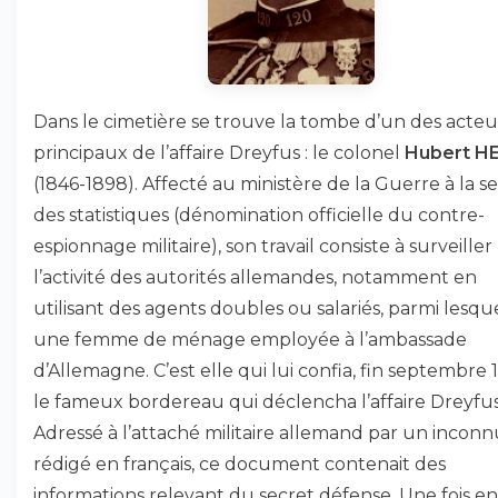
Dans le cimetière se trouve la tombe d’un des acteu
principaux de l’affaire Dreyfus : le colonel
Hubert H
(1846-1898). Affecté au ministère de la Guerre à la s
des statistiques (dénomination officielle du contre-
espionnage militaire), son travail consiste à surveiller
l’activité des autorités allemandes, notamment en
utilisant des agents doubles ou salariés, parmi lesqu
une femme de ménage employée à l’ambassade
d’Allemagne. C’est elle qui lui confia, fin septembre 
le fameux bordereau qui déclencha l’affaire Dreyfus
Adressé à l’attaché militaire allemand par un inconn
rédigé en français, ce document contenait des
informations relevant du secret défense. Une fois en