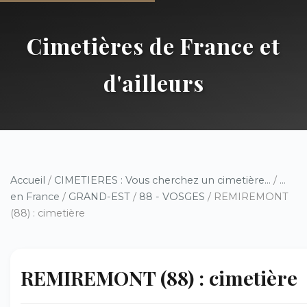
Cimetières de France et
d'ailleurs
Accueil
/
CIMETIERES : Vous cherchez un cimetière...
/
...
en France
/
GRAND-EST
/
88 - VOSGES
/ REMIREMONT
(88) : cimetière
REMIREMONT (88) : cimetière