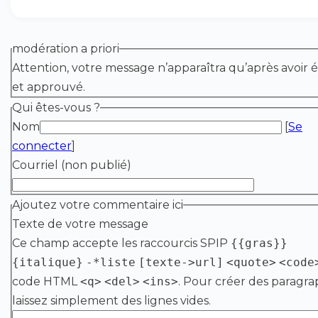
modération a priori
Attention, votre message n’apparaîtra qu’après avoir é
et approuvé.
Qui êtes-vous ?
Nom
[
Se
connecter
]
Courriel (non publié)
Ajoutez votre commentaire ici
Texte de votre message
Ce champ accepte les raccourcis SPIP
{{gras}}
{italique}
-*liste
[texte->url]
<quote>
<code
code HTML
<q>
<del>
<ins>
. Pour créer des paragra
laissez simplement des lignes vides.