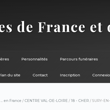
s de France et 
ières
Personnalités
Parcours funéraires
lan du site
Contact
Inscription
Connexi
/
... en France
/
CENTRE VAL-DE-LOIRE
/
18 - CHER
/ SURY-EN-V