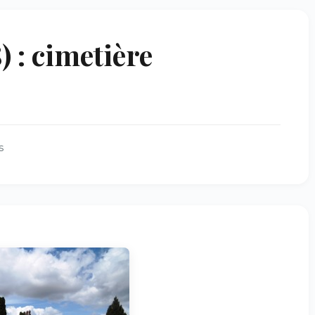
 : cimetière
s