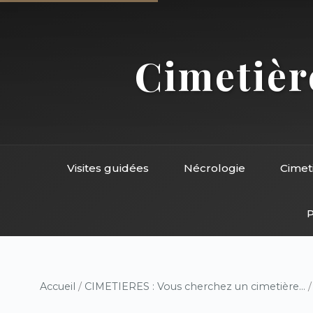
Cimetière
Visites guidées
Nécrologie
Cimet
P
Accueil
/
CIMETIERES : Vous cherchez un cimetière...