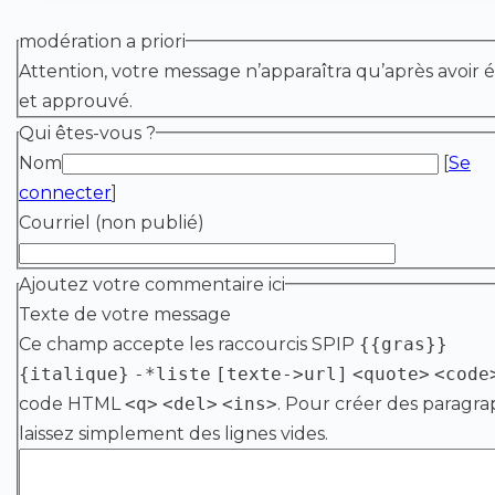
modération a priori
Attention, votre message n’apparaîtra qu’après avoir é
et approuvé.
Qui êtes-vous ?
Nom
[
Se
connecter
]
Courriel (non publié)
Ajoutez votre commentaire ici
Texte de votre message
Ce champ accepte les raccourcis SPIP
{{gras}}
{italique}
-*liste
[texte->url]
<quote>
<code
code HTML
<q>
<del>
<ins>
. Pour créer des paragra
laissez simplement des lignes vides.