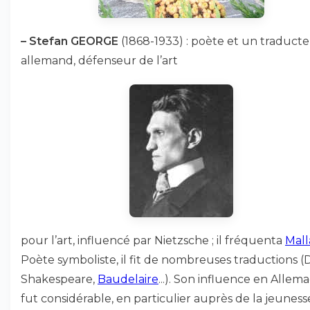
–
Stefan GEORGE
(1868-1933) : poète et un traduct
allemand, défenseur de l’art
pour l’art, influencé par Nietzsche ; il fréquenta
Mal
Poète symboliste, il fit de nombreuses traductions (
Shakespeare,
Baudelaire
...). Son influence en Allem
fut considérable, en particulier auprès de la jeuness