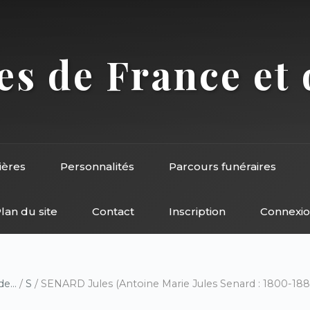
s de France et 
ières
Personnalités
Parcours funéraires
lan du site
Contact
Inscription
Connexi
e...
/
S
/ SENARD Jules (Antoine Marie Jules Senard : 1800-188