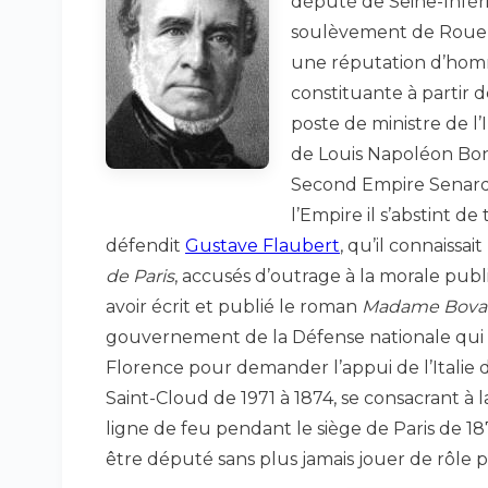
député de Seine-Inféri
soulèvement de Rouen a
une réputation d’homm
constituante à partir 
poste de ministre de l’I
de Louis Napoléon Bon
Second Empire Senard 
l’Empire il s’abstint d
défendit
Gustave Flaubert
, qu’il connaissa
de Paris
, accusés d’outrage à la morale pu
avoir écrit et publié le roman
Madame Bova
gouvernement de la Défense nationale qui l
Florence pour demander l’appui de l’Italie d
Saint-Cloud de 1971 à 1874, se consacrant à la
ligne de feu pendant le siège de Paris de 1870
être député sans plus jamais jouer de rôle pr