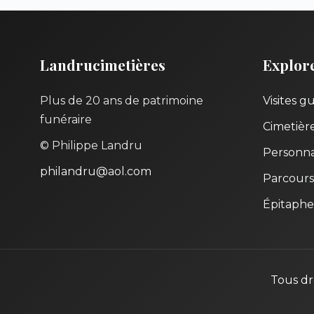
Landrucimetières
Explor
Plus de 20 ans de patrimoine
Visites g
funéraire
Cimetièr
© Philippe Landru
Personna
philandru@aol.com
Parcours
Épitaphe
Tous dr