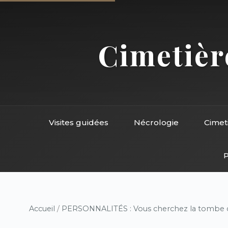
Cimetière
Visites guidées
Nécrologie
Cimet
P
Accueil
/
PERSONNALITÉS : Vous cherchez la tombe d