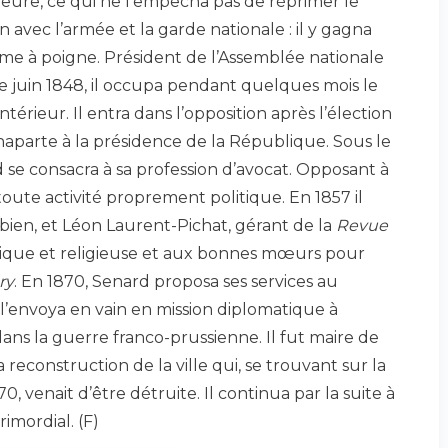
eure, ce qui ne l’empêcha pas de réprimer le
vec l’armée et la garde nationale : il y gagna
e à poigne. Président de l’Assemblée nationale
de juin 1848, il occupa pendant quelques mois le
ntérieur. Il entra dans l’opposition après l’élection
aparte à la présidence de la République. Sous le
se consacra à sa profession d’avocat. Opposant à
e toute activité proprement politique. En 1857 il
it bien, et Léon Laurent-Pichat, gérant de la
Revue
blique et religieuse et aux bonnes mœurs pour
ry
. En 1870, Senard proposa ses services au
’envoya en vain en mission diplomatique à
ans la guerre franco-prussienne. Il fut maire de
 reconstruction de la ville qui, se trouvant sur la
, venait d’être détruite. Il continua par la suite à
imordial. (F)