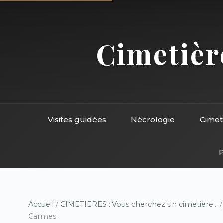
Cimetière
Visites guidées
Nécrologie
Cimet
P
Accueil
/
CIMETIERES : Vous cherchez un cimetière...
Carmes