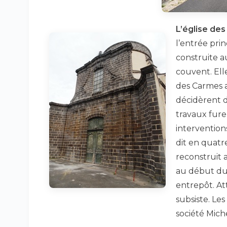
L’église de
l’entrée prin
construite a
couvent. Ell
des Carmes a
décidèrent d
travaux furen
interventions
dit en quatr
reconstruit a
au début du 
entrepôt. At
subsiste. Le
société Miche