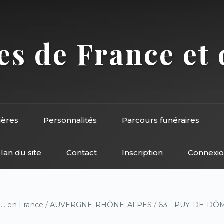
s de France et 
ières
Personnalités
Parcours funéraires
lan du site
Contact
Inscription
Connexi
/
... en France
/
AUVERGNE-RHÔNE-ALPES
/
63 - PUY-DE-DÔ