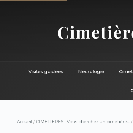
Cimetière
Visites guidées
Nécrologie
Cimet
P
Accueil
/
CIMETIERES : Vous cherchez un cimetière...