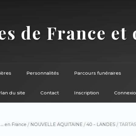
s de France et 
ières
Personnalités
Parcours funéraires
lan du site
Contact
Inscription
Connexi
/
... en France
/
NOUVELLE AQUITAINE
/
40 - LANDES
/ TARTAS 