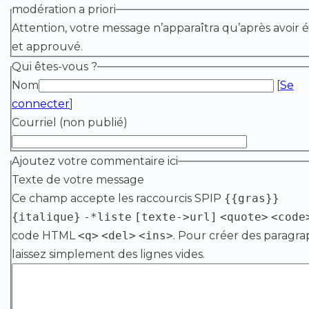
modération a priori
Attention, votre message n’apparaîtra qu’après avoir é
et approuvé.
Qui êtes-vous ?
Nom
[
Se
connecter
]
Courriel (non publié)
Ajoutez votre commentaire ici
Texte de votre message
Ce champ accepte les raccourcis SPIP
{{gras}}
{italique}
-*liste
[texte->url]
<quote>
<code
code HTML
<q>
<del>
<ins>
. Pour créer des paragra
laissez simplement des lignes vides.