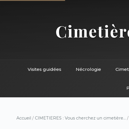
Cimetière
Visites guidées
Nécrologie
Cimet
P
Accueil
/
CIMETIERES : Vous cherchez un cimetière...