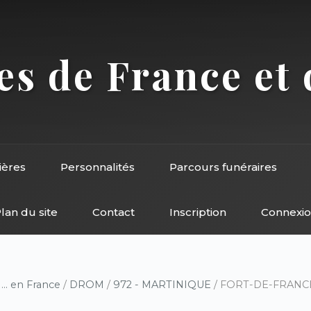
s de France et 
ières
Personnalités
Parcours funéraires
lan du site
Contact
Inscription
Connexi
/
... en France
/
DROM
/
972 - MARTINIQUE
/ FORT-DE-FRANCE (