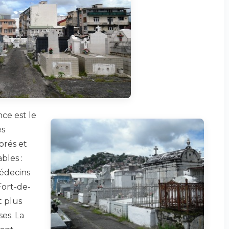
nce est le
es
orés et
bles :
médecins
Fort-de-
t plus
ses. La