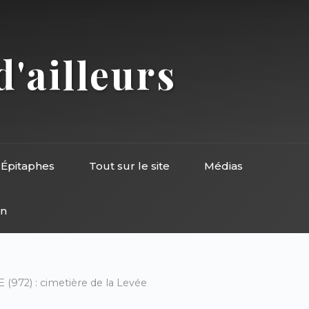
d'ailleurs
Épitaphes
Tout sur le site
Médias
on
972) : cimetière de la Levée