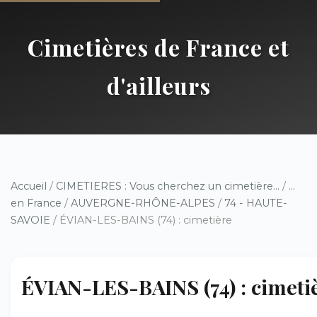
Cimetières de France et
d'ailleurs
Accueil
/
CIMETIERES : Vous cherchez un cimetière...
/
...
en France
/
AUVERGNE-RHÔNE-ALPES
/
74 - HAUTE-
SAVOIE
/ ÉVIAN-LES-BAINS (74) : cimetière
ÉVIAN-LES-BAINS (74) : cimeti