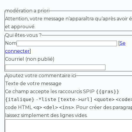
modération a priori
Attention, votre message n’apparaîtra qu’après avoir é
et approuvé.
Qui êtes-vous ?
Nom
[
Se
connecter
]
Courriel (non publié)
Ajoutez votre commentaire ici
Texte de votre message
Ce champ accepte les raccourcis SPIP
{{gras}}
{italique}
-*liste
[texte->url]
<quote>
<code
code HTML
<q>
<del>
<ins>
. Pour créer des paragra
laissez simplement des lignes vides.